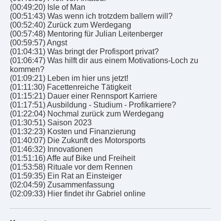
(00:49:20) Isle of Man
(00:51:43) Was wenn ich trotzdem ballern will?
(00:52:40) Zurück zum Werdegang
(00:57:48) Mentoring für Julian Leitenberger
(00:59:57) Angst
(01:04:31) Was bringt der Profisport privat?
(01:06:47) Was hilft dir aus einem Motivations-Loch zu
kommen?
(01:09:21) Leben im hier uns jetzt!
(01:11:30) Facettenreiche Tätigkeit
(01:15:21) Dauer einer Rennsport Karriere
(01:17:51) Ausbildung - Studium - Profikarriere?
(01:22:04) Nochmal zurück zum Werdegang
(01:30:51) Saison 2023
(01:32:23) Kosten und Finanzierung
(01:40:07) Die Zukunft des Motorsports
(01:46:32) Innovationen
(01:51:16) Affe auf Bike und Freiheit
(01:53:58) Rituale vor dem Rennen
(01:59:35) Ein Rat an Einsteiger
(02:04:59) Zusammenfassung
(02:09:33) Hier findet ihr Gabriel online